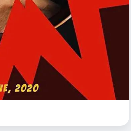
去咯，小黑豹！