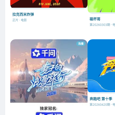
拉克西米炸弹
碰杯哥
正片 · 电影
第20260303期 · 
热播
奔跑吧 第十季
第20260420期 · 