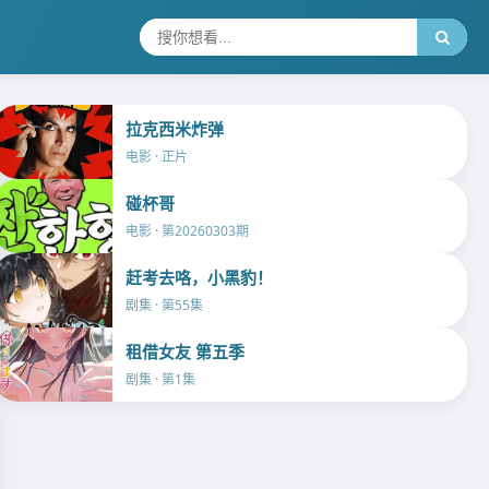
拉克西米炸弹
电影 · 正片
碰杯哥
电影 · 第20260303期
赶考去咯，小黑豹！
剧集 · 第55集
租借女友 第五季
剧集 · 第1集