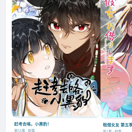
赶考去咯，小黑豹！
租借女友 第五
第55集 · 剧集
第1集 · 剧集