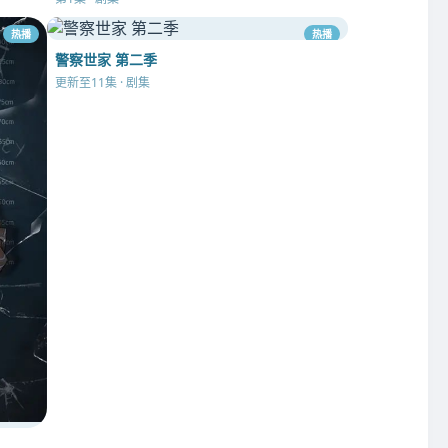
热播
热播
警察世家 第二季
更新至11集 · 剧集