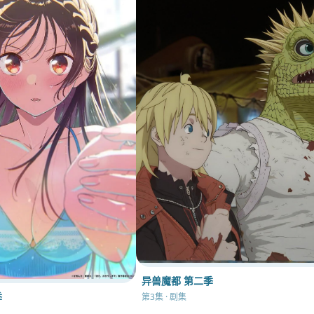
异兽魔都 第二季
季
第3集 · 剧集