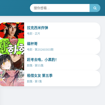
拉克西米炸弹
电影 · 正片
碰杯哥
电影 · 第20260303期
赶考去咯，小黑豹！
剧集 · 第55集
租借女友 第五季
剧集 · 第1集