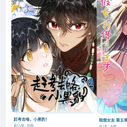
赶考去咯，小黑豹！
租借女友 第五
第55集 · 剧集
第1集 · 剧集