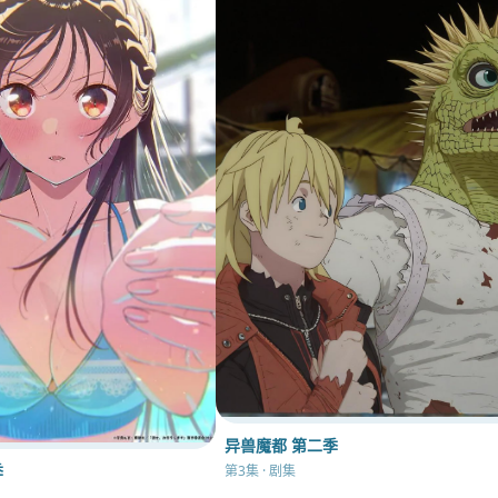
异兽魔都 第二季
季
第3集 · 剧集