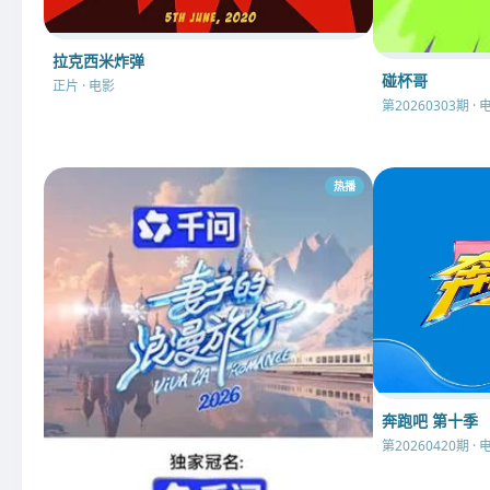
拉克西米炸弹
碰杯哥
正片 · 电影
第20260303期 · 
热播
奔跑吧 第十季
第20260420期 · 