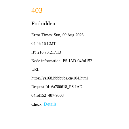
原来神马影院
首页
电影
电视剧
综艺
动漫
短剧
拉克西
米炸弹
电影 · 正
片
碰杯哥
电影 · 第
20260303
期
赶考去
❮
❯
咯，小
黑豹！
⭐ 拉克西米炸弹
⭐ 赶考去咯，小黑豹！