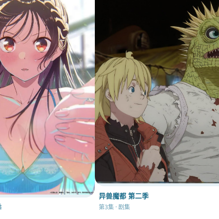
异兽魔都 第二季
季
第3集 · 剧集