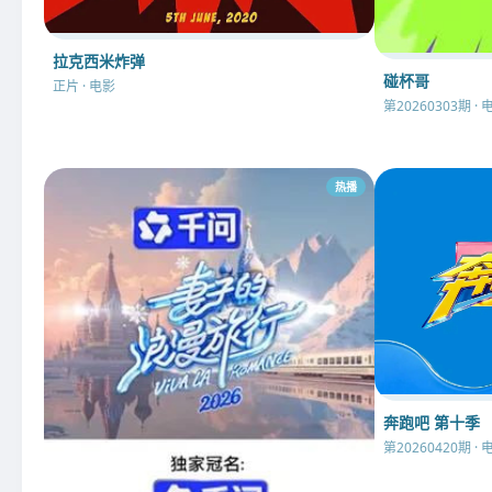
拉克西米炸弹
碰杯哥
正片 · 电影
第20260303期 · 
热播
奔跑吧 第十季
第20260420期 · 