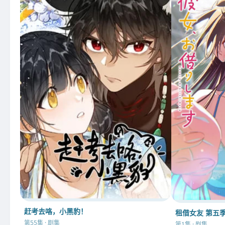
赶考去咯，小黑豹！
租借女友 第五
第55集 · 剧集
第1集 · 剧集