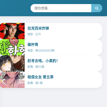
拉克西米炸弹
电影 · 正片
碰杯哥
电影 · 第20260303期
赶考去咯，小黑豹！
剧集 · 第55集
租借女友 第五季
剧集 · 第1集