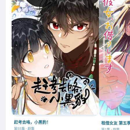
赶考去咯，小黑豹！
租借女友 第五
第55集 · 剧集
第1集 · 剧集