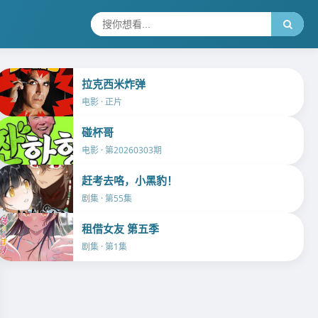
拉克西米炸弹
电影 · 正片
碰杯哥
电影 · 第20260303期
赶考去咯，小黑豹！
剧集 · 第55集
租借女友 第五季
剧集 · 第1集