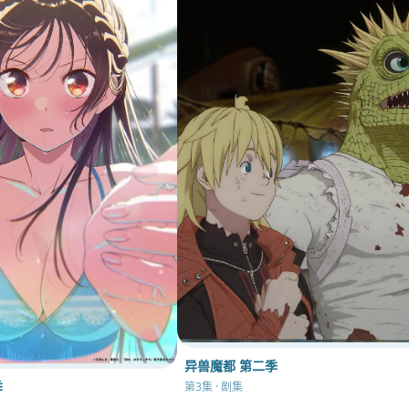
异兽魔都 第二季
季
第3集 · 剧集