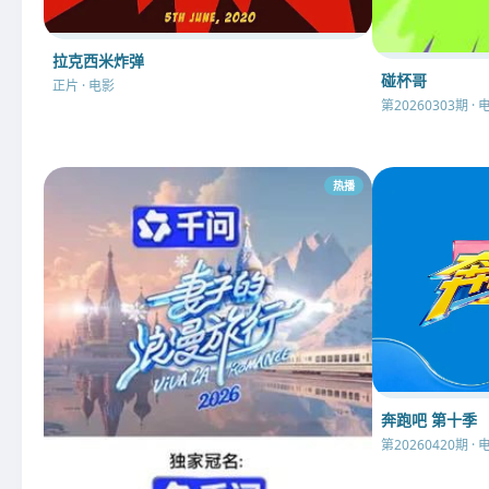
拉克西米炸弹
碰杯哥
正片 · 电影
第20260303期 · 
热播
奔跑吧 第十季
第20260420期 · 