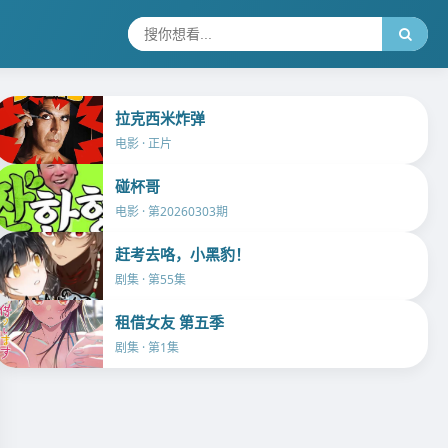
拉克西米炸弹
电影 · 正片
碰杯哥
电影 · 第20260303期
赶考去咯，小黑豹！
剧集 · 第55集
租借女友 第五季
剧集 · 第1集