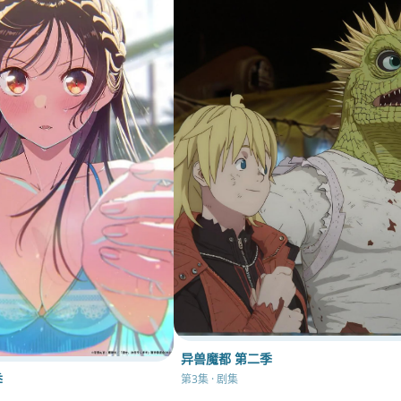
异兽魔都 第二季
季
第3集 · 剧集