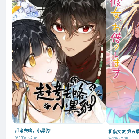
赶考去咯，小黑豹！
租借女友 第五
第55集 · 剧集
第1集 · 剧集