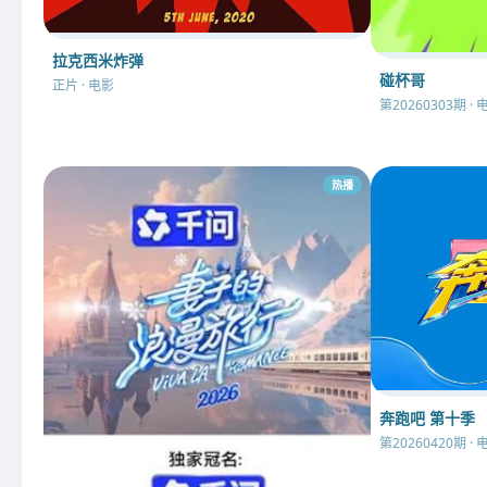
拉克西米炸弹
碰杯哥
正片 · 电影
第20260303期 · 
热播
奔跑吧 第十季
第20260420期 · 